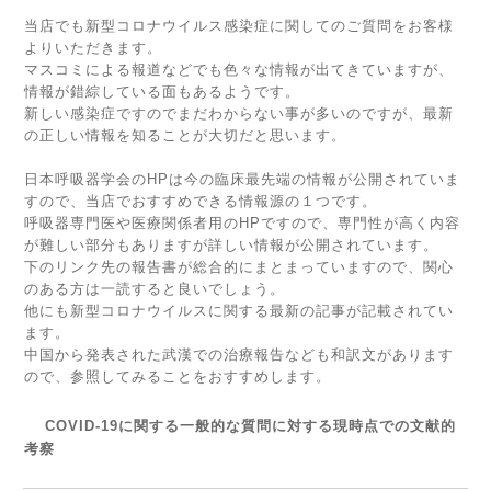
当店でも新型コロナウイルス感染症に関してのご質問をお客様
よりいただきます。
マスコミによる報道などでも色々な情報が出てきていますが、
情報が錯綜している面もあるようです。
新しい感染症ですのでまだわからない事が多いのですが、最新
の正しい情報を知ることが大切だと思います。
日本呼吸器学会のHPは今の臨床最先端の情報が公開されていま
すので、当店でおすすめできる情報源の１つです。
呼吸器専門医や医療関係者用のHPですので、専門性が高く内容
が難しい部分もありますが詳しい情報が公開されています。
下のリンク先の報告書が総合的にまとまっていますので、関心
のある方は一読すると良いでしょう。
他にも新型コロナウイルスに関する最新の記事が記載されてい
ます。
中国から発表された武漢での治療報告なども和訳文があります
ので、参照してみることをおすすめします。
C
O
V
I
D
-
1
9
に
関
す
る
一
般
的
な
質
問
に
対
す
る
現
時
点
で
の
文
献
的
考
察