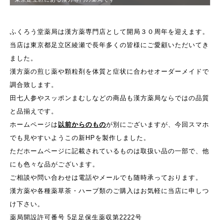
ふくろう堂薬局は漢方薬専門店として開局３０周年を迎えます。
当店は東京都足立区綾瀬で長年多くの皆様にご愛顧いただいてき
ました。
漢方薬の煎じ薬や顆粒剤を体質と症状に合わせオーダーメイドで
調合致します。
田七人参やスッポンまむしなどの商品も漢方薬局ならではの品質
と品揃えです。
ホームページは
以前からのもの
が別にございますが、今回スマホ
でも見やすいようこの新HPを製作しました。
ただホームページに記載されているものは取扱い品の一部で、他
にも色々な品がございます。
ご相談や問い合わせは電話やメールでも随時承っております。
漢方薬や各種薬草茶・ハーブ類のご購入はお気軽に当店に申しつ
け下さい。
薬局開設許可番号 5足足保生薬収第2222号