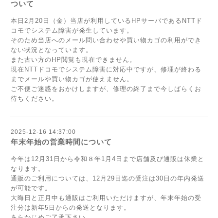
ついて
本日2月20日（金）当店が利用しているHPサーバであるNTTド
コモでシステム障害が発生しています。
そのため当店へのメール問い合わせや買い物カゴの利用ができ
ない状況となっています。
また古い方のHP閲覧も現在できません。
現在NTTドコモでシステム障害に対応中ですが、修理が終わる
までメールや買い物カゴが使えません。
ご不便ご迷惑をおかけしますが、修理の終了まで今しばらくお
待ちください。
2025-12-16 14:37:00
年末年始の営業時間について
今年は12月31日から令和８年1月4日まで店舗及び通販は休業と
なります。
通販のご利用については、12月29日迄の受注は30日の年内発送
が可能です。
大晦日と正月中も通販はご利用いただけますが、年末年始の受
注分は新年5日からの発送となります。
あらかじめご了承下さい。