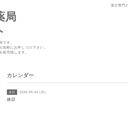
漢方専門
薬局
ト
局です。
お気軽にお申しつけ下さい。
を販売致します。
カレンダー
2026-05-04 (月)
休日
休日