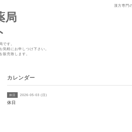
漢方専門
薬局
ト
局です。
お気軽にお申しつけ下さい。
を販売致します。
カレンダー
2026-05-03 (日)
休日
休日