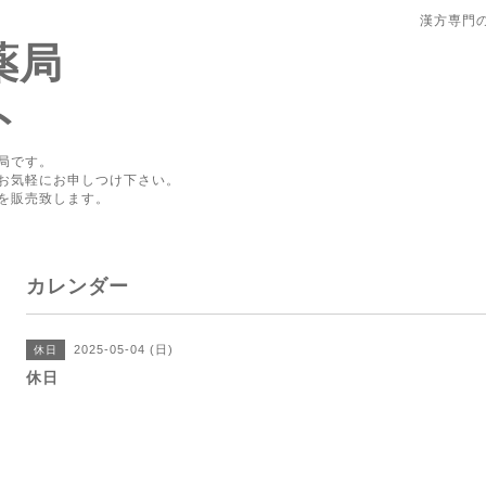
漢方専門
薬局
ト
局です。
お気軽にお申しつけ下さい。
を販売致します。
カレンダー
2025-05-04 (日)
休日
休日