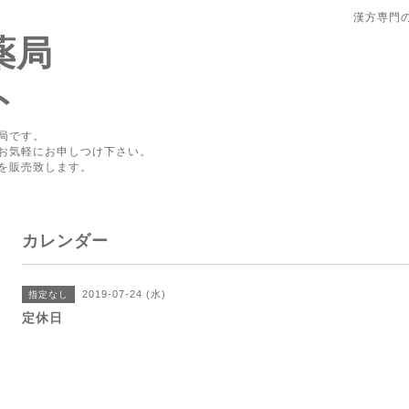
漢方専門
薬局
ト
局です。
お気軽にお申しつけ下さい。
を販売致します。
カレンダー
2019-07-24 (水)
指定なし
定休日